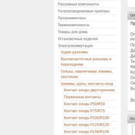
Пассивные компоненты
Полупроводниковые приборы
Оп
Программаторы
Пр
Термокомпоненты
Товары для дома
Оп
Установочные изделия
P
По
Электрокоммутация
Да
Аудио разъемы
Ди
Высокочастотные разъемы и
Те
переходники
Ма
Гильзы, наконечники, клеммы,
Ко
скотчлоки
Ос
Ос
Зажимы, щупы, контакты-зонд
Бо
Контакт-зонды двусторонние
Пружинные контакты
Во
Контакт-зонды P50/R50
Контакт-зонды P75/R75
Контакт-зонды P100/R100
Из
Контакт-зонды P125/R125
Контакт-зонды P156/R156