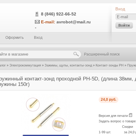
Вход
8 (846) 922-66-52
E-mail:
avrobot@mail.ru
-
Оформить
Вход
Расширенный поиск
алог
»
Электрокоммутация
»
Зажимы, щупы, контакты-зонд
»
Контакт-зонды PH
»
Пружи
м, диаметр контакта 2.5мм, давление пружины 150г)
ружинный контакт-зонд проходной PH-5D, (длина 38мм, 
ружины 150г)
24,0 руб.
Версия для печати
Задать вопрос о товар
Скидки
1-99 шт.
за 24,0 