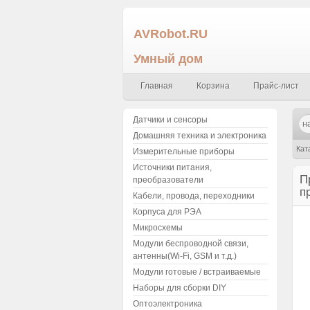
AVRobot.RU
Умный дом
Главная
Корзина
Прайс-лист
Датчики и сенсоры
Домашняя техника и электроника
Кат
Измерительные приборы
Источники питания,
38м
П
преобразователи
п
Кабели, провода, переходники
Корпуса для РЭА
Микросхемы
Модули беспроводной связи,
антенны(Wi-Fi, GSM и т.д.)
Модули готовые / встраиваемые
Наборы для сборки DIY
Оптоэлектроника