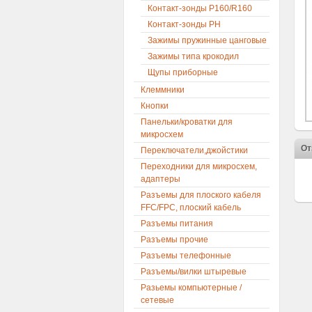
Контакт-зонды P160/R160
Контакт-зонды PH
Зажимы пружинные цанговые
Зажимы типа крокодил
Щупы приборные
Клеммники
Кнопки
Панельки/кроватки для
микросхем
От
Переключатели,джойстики
Переходники для микросхем,
адаптеры
Разъемы для плоского кабеля
FFC/FPC, плоский кабель
Разъемы питания
Разъемы прочие
Разъемы телефонные
Разъемы/вилки штыревые
Разьемы компьютерные /
сетевые