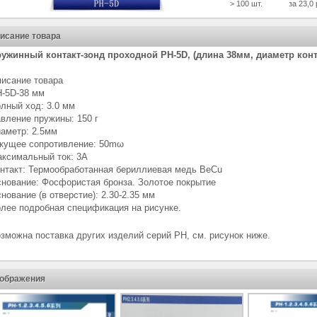
> 100 шт.
за 23,0 
исание товара
ужинный контакт-зонд проходной PH-5D, (длина 38мм, диаметр конт
исание товара
H-5D
-38 мм
лный ход: 3.0 мм
вление пружины: 150 г
аметр: 2.5мм
кущее сопротивление: 50mω
ксимальный ток: 3А
нтакт: Термообработанная бериллиевая медь BeCu
нование: Фосфористая бронза. Золотое покрытие
нование (в отверстие): 2.30-2.35 мм
лее подробная спецификация на рисунке.
зможна поставка других изделий серий PH, см. рисунок ниже.
ображения