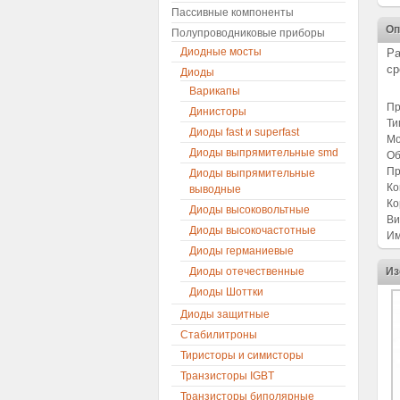
Пассивные компоненты
Оп
Полупроводниковые приборы
Диодные мосты
Ра
ср
Диоды
Варикапы
Пр
Динисторы
Ти
Диоды fast и superfast
Мо
Диоды выпрямительные smd
Об
Пр
Диоды выпрямительные
Ко
выводные
Ко
Диоды высоковольтные
Ви
Диоды высокочастотные
Им
Диоды германиевые
Диоды отечественные
Из
Диоды Шоттки
Диоды защитные
Стабилитроны
Тиристоры и симисторы
Транзисторы IGBT
Транзисторы биполярные