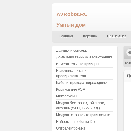
AVRobot.RU
Умный дом
Главная
Корзина
Прайс-лист
Датчики и сенсоры
Домашняя техника и электроника
Кат
Измерительные приборы
Источники питания,
Д
преобразователи
Кабели, провода, переходники
Корпуса для РЭА
Микросхемы
Модули беспроводной связи,
антенны(Wi-Fi, GSM и т.д.)
Модули готовые / встраиваемые
Наборы для сборки DIY
Оптоэлектроника