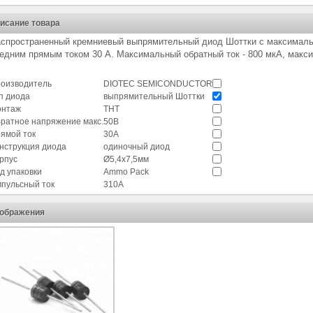
исание товара
спространенный кремниевый выпрямительный диод Шоттки с максималь
едним прямым током 30 А. Максимальный обратный ток - 800 мкА, макси
оизводитель
DIOTEC SEMICONDUCTOR
п диода
выпрямительный Шоттки
нтаж
THT
ратное напряжение макс.
50В
ямой ток
30А
нструкция диода
одиночный диод
рпус
Ø5,4x7,5мм
д упаковки
Ammo Pack
пульсный ток
310А
ображения