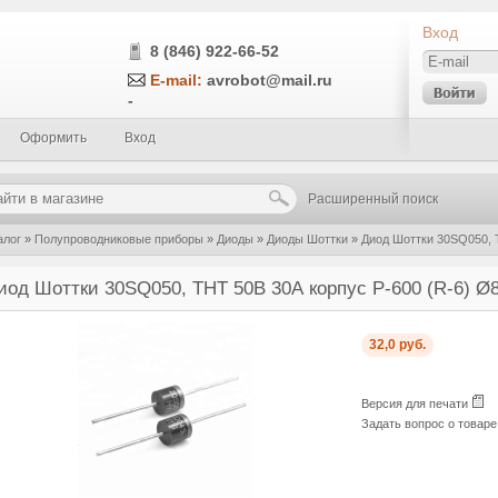
Вход
8 (846) 922-66-52
E-mail:
avrobot@mail.ru
-
Оформить
Вход
Расширенный поиск
алог
»
Полупроводниковые приборы
»
Диоды
»
Диоды Шоттки
»
Диод Шоттки 30SQ050, 
иод Шоттки 30SQ050, THT 50В 30А корпус P-600 (R-6) Ø
32,0 руб.
Версия для печати
Задать вопрос о товар