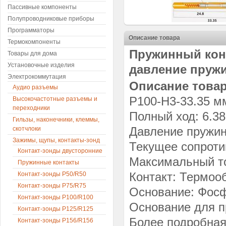
Пассивные компоненты
Полупроводниковые приборы
Программаторы
Описание товара
Термокомпоненты
Пружинный конт
Товары для дома
Установочные изделия
давление пружи
Электрокоммутация
Описание товар
Аудио разъемы
P100-H3-33.35 м
Высокочастотные разъемы и
переходники
Полный ход: 6.3
Гильзы, наконечники, клеммы,
Давление пружин
скотчлоки
Зажимы, щупы, контакты-зонд
Текущее сопрот
Контакт-зонды двусторонние
Максимальный то
Пружинные контакты
Контакт: Термоо
Контакт-зонды P50/R50
Контакт-зонды P75/R75
Основание: Фосф
Контакт-зонды P100/R100
Основание для п
Контакт-зонды P125/R125
Более подробная
Контакт-зонды P156/R156