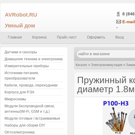
AVRobot.RU
8 (846
E-mail
Умный дом
-
Главная
Корзина
Прайс-лист
Оформить
Вход
Датчики и сенсоры
Домашняя техника и электроника
Каталог
»
Электрокоммутация
»
Зажим
Измерительные приборы
Источники питания,
диаметр 1.8мм, давление пружины 180
Пружинный ко
преобразователи
Кабели, провода, переходники
диаметр 1.8м
Корпуса для РЭА
Микросхемы
Модули беспроводной связи,
антенны(Wi-Fi, GSM и т.д.)
Модули готовые / встраиваемые
Наборы для сборки DIY
Оптоэлектроника