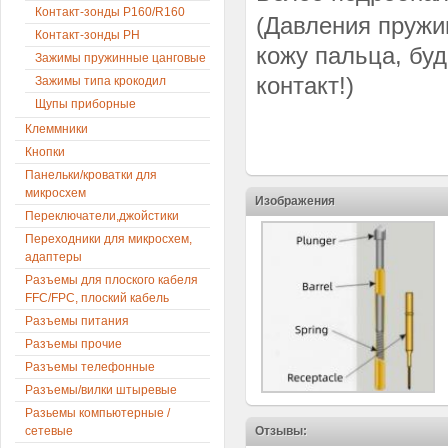
Контакт-зонды P160/R160
(Давления пружи
Контакт-зонды PH
кожу пальца, буд
Зажимы пружинные цанговые
контакт!)
Зажимы типа крокодил
Щупы приборные
Клеммники
Кнопки
Панельки/кроватки для
микросхем
Изображения
Переключатели,джойстики
Переходники для микросхем,
адаптеры
Разъемы для плоского кабеля
FFC/FPC, плоский кабель
Разъемы питания
Разъемы прочие
Разъемы телефонные
Разъемы/вилки штыревые
Разьемы компьютерные /
Отзывы:
сетевые