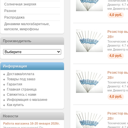
Технические х
Солнечная энергия
Диаметр: 4.7 
мм Диаметр к
Разное
4,0 руб.
Распродажа
Динамики малогабаритные,
капсюли, микрофоны
Резистор вы
2Вт
Производитель
Технические х
Диаметр: 4.7 
мм Диаметр к
4,0 руб.
Информация
Резистор вы
Доставка/оплата
2Вт
Товары под заказ
Технические х
Гарантия
Диаметр: 4.7 
Главная страница
мм Диаметр к
Свяжитесь с нами
4,0 руб.
Информация о магазине
Как купить
Резистор вы
Новости
2Вт
Технические х
Работа магазина 16-20 января 2026г.
Диаметр: 4.7 
Уважаемые покупатели! По