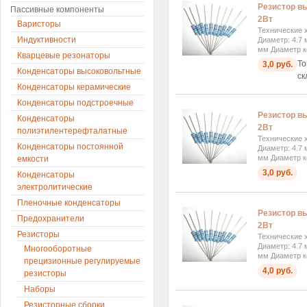
Резистор вы
Пассивные компоненты
2Вт
Варисторы
Технические х
Индуктивности
Диаметр: 4.7 
мм Диаметр к
Кварцевые резонаторы
То
3,0 руб.
Конденсаторы высоковольтные
ск
Конденсаторы керамические
Конденсаторы подстроечные
Резистор вы
Конденсаторы
2Вт
полиэтилентерефталатные
Технические х
Конденсаторы постоянной
Диаметр: 4.7 
мм Диаметр к
емкости
3,0 руб.
Конденсаторы
электролитические
Пленочные конденсаторы
Резистор вы
Предохранители
2Вт
Резисторы
Технические х
Диаметр: 4.7 
Многооборотные
мм Диаметр к
прецизионные регулируемые
4,0 руб.
резисторы
Наборы
Резисторные сборки