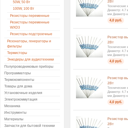
2Вт
50W, 50 Вт
Технические х
100W, 100 Вт
Диаметр: 4.7 
мм Диаметр к
Резисторы переменные
4,0 руб.
Резисторы переменные
WXD3
Резисторы подстроечные
Резистор вы
Резонаторы, генераторы и
2Вт
фильтры
Технические х
Диаметр: 4.7 
Термисторы
мм Диаметр к
Энкодеры для аудиотехники
4,0 руб.
Полупроводниковые приборы
Программаторы
Резистор вы
Термокомпоненты
2Вт
Товары для дома
Технические х
Диаметр: 4.7 
Установочные изделия
мм Диаметр к
Электрокоммутация
4,0 руб.
Механика
Инструменты
Резистор вы
Материалы
2Вт
Запчасти для бытовой техники