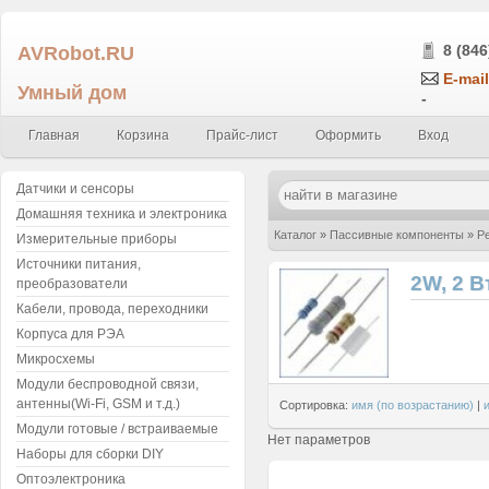
AVRobot.RU
8 (846
E-mail
Умный дом
-
Главная
Корзина
Прайс-лист
Оформить
Вход
Датчики и сенсоры
Домашняя техника и электроника
Каталог
»
Пассивные компоненты
»
Р
Измерительные приборы
Источники питания,
2W, 2 В
преобразователи
Кабели, провода, переходники
Корпуса для РЭА
Микросхемы
Модули беспроводной связи,
антенны(Wi-Fi, GSM и т.д.)
Сортировка:
имя (по возрастанию)
|
Модули готовые / встраиваемые
Нет параметров
Наборы для сборки DIY
Оптоэлектроника