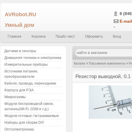
AVRobot.RU
8 (846
E-mail
Умный дом
-
Главная
Корзина
Прайс-лист
Оформить
Вход
Датчики и сенсоры
Домашняя техника и электроника
Каталог
»
Пассивные компоненты
»
Р
Измерительные приборы
Источники питания,
Резистор выводной, 0.1
преобразователи
Кабели, провода, переходники
Корпуса для РЭА
Микросхемы
Модули беспроводной связи,
антенны(Wi-Fi, GSM и т.д.)
Модули готовые / встраиваемые
Наборы для сборки DIY
Оптоэлектроника