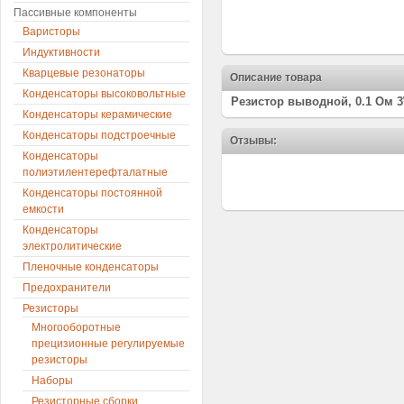
Пассивные компоненты
Варисторы
Индуктивности
Кварцевые резонаторы
Описание товара
Конденсаторы высоковольтные
Резистор выводной, 0.1 Ом 3
Конденсаторы керамические
Конденсаторы подстроечные
Отзывы:
Конденсаторы
полиэтилентерефталатные
Конденсаторы постоянной
емкости
Конденсаторы
электролитические
Пленочные конденсаторы
Предохранители
Резисторы
Многооборотные
прецизионные регулируемые
резисторы
Наборы
Резисторные сборки