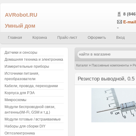
AVRobot.RU
8 (846
E-mail
Умный дом
-
Главная
Корзина
Прайс-лист
Оформить
Вход
Датчики и сенсоры
Домашняя техника и электроника
Каталог
»
Пассивные компоненты
»
Р
Измерительные приборы
Источники питания,
Резистор выводной, 0.5
преобразователи
Кабели, провода, переходники
Корпуса для РЭА
Микросхемы
Модули беспроводной связи,
антенны(Wi-Fi, GSM и т.д.)
Модули готовые / встраиваемые
Наборы для сборки DIY
Оптоэлектроника