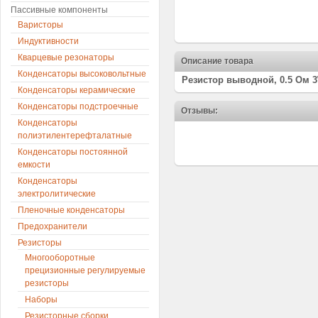
Пассивные компоненты
Варисторы
Индуктивности
Кварцевые резонаторы
Описание товара
Конденсаторы высоковольтные
Резистор выводной, 0.5 Ом 3
Конденсаторы керамические
Конденсаторы подстроечные
Отзывы:
Конденсаторы
полиэтилентерефталатные
Конденсаторы постоянной
емкости
Конденсаторы
электролитические
Пленочные конденсаторы
Предохранители
Резисторы
Многооборотные
прецизионные регулируемые
резисторы
Наборы
Резисторные сборки