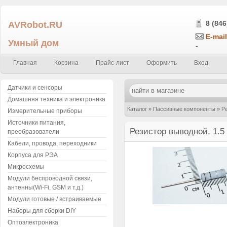
AVRobot.RU
8 (846
E-mail
Умный дом
-
Главная
Корзина
Прайс-лист
Оформить
Вход
Датчики и сенсоры
Домашняя техника и электроника
Каталог
»
Пассивные компоненты
»
Р
Измерительные приборы
Источники питания,
Резистор выводной, 1.5
преобразователи
Кабели, провода, переходники
Корпуса для РЭА
Микросхемы
Модули беспроводной связи,
антенны(Wi-Fi, GSM и т.д.)
Модули готовые / встраиваемые
Наборы для сборки DIY
Оптоэлектроника