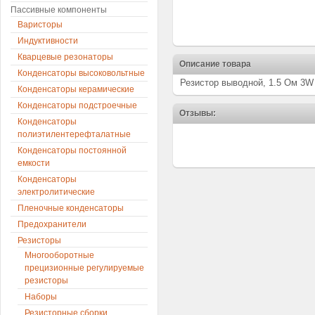
Пассивные компоненты
Варисторы
Индуктивности
Кварцевые резонаторы
Описание товара
Конденсаторы высоковольтные
Резистор выводной, 1.5 Ом 3W
Конденсаторы керамические
Конденсаторы подстроечные
Отзывы:
Конденсаторы
полиэтилентерефталатные
Конденсаторы постоянной
емкости
Конденсаторы
электролитические
Пленочные конденсаторы
Предохранители
Резисторы
Многооборотные
прецизионные регулируемые
резисторы
Наборы
Резисторные сборки