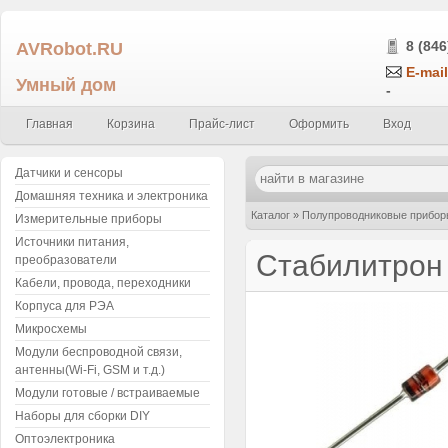
AVRobot.RU
8 (846
E-mail
Умный дом
-
Главная
Корзина
Прайс-лист
Оформить
Вход
Датчики и сенсоры
Домашняя техника и электроника
Каталог
»
Полупроводниковые прибор
Измерительные приборы
Источники питания,
Стабилитрон 
преобразователи
Кабели, провода, переходники
Корпуса для РЭА
Микросхемы
Модули беспроводной связи,
антенны(Wi-Fi, GSM и т.д.)
Модули готовые / встраиваемые
Наборы для сборки DIY
Оптоэлектроника