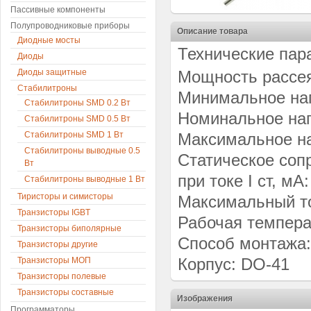
Пассивные компоненты
Полупроводниковые приборы
Описание товара
Диодные мосты
Технические пар
Диоды
Диоды защитные
Мощность рассея
Стабилитроны
Минимальное нап
Стабилитроны SMD 0.2 Вт
Номинальное нап
Стабилитроны SMD 0.5 Вт
Стабилитроны SMD 1 Вт
Максимальное на
Стабилитроны выводные 0.5
Статическое сопр
Вт
при токе I ст, мА:
Стабилитроны выводные 1 Вт
Тиристоры и симисторы
Максимальный ток
Транзисторы IGBT
Рабочая темпера
Транзисторы биполярные
Способ монтажа:
Транзисторы другие
Корпус: DO-41
Транзисторы МОП
Транзисторы полевые
Транзисторы составные
Изображения
Программаторы