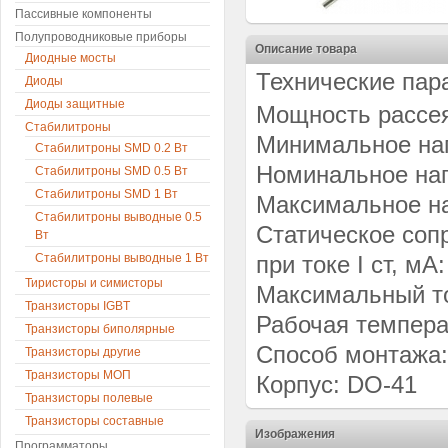
Пассивные компоненты
Полупроводниковые приборы
Описание товара
Диодные мосты
Технические пар
Диоды
Диоды защитные
Мощность рассея
Стабилитроны
Минимальное нап
Стабилитроны SMD 0.2 Вт
Номинальное нап
Стабилитроны SMD 0.5 Вт
Стабилитроны SMD 1 Вт
Максимальное на
Стабилитроны выводные 0.5
Статическое сопр
Вт
Стабилитроны выводные 1 Вт
при токе I ст, мА:
Тиристоры и симисторы
Максимальный ток
Транзисторы IGBT
Рабочая темпера
Транзисторы биполярные
Способ монтажа:
Транзисторы другие
Транзисторы МОП
Корпус: DO-41
Транзисторы полевые
Транзисторы составные
Изображения
Программаторы