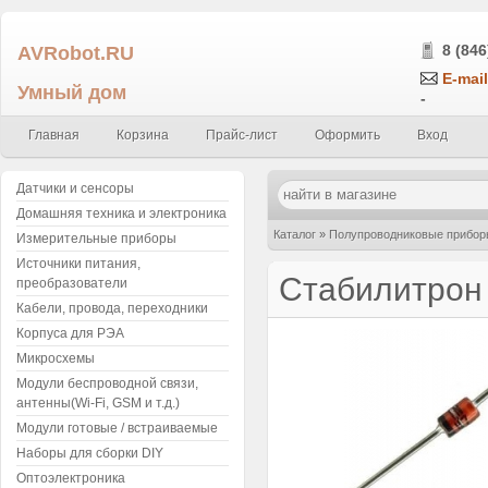
AVRobot.RU
8 (846
E-mail
Умный дом
-
Главная
Корзина
Прайс-лист
Оформить
Вход
Датчики и сенсоры
Домашняя техника и электроника
Каталог
»
Полупроводниковые прибор
Измерительные приборы
Источники питания,
Стабилитрон 
преобразователи
Кабели, провода, переходники
Корпуса для РЭА
Микросхемы
Модули беспроводной связи,
антенны(Wi-Fi, GSM и т.д.)
Модули готовые / встраиваемые
Наборы для сборки DIY
Оптоэлектроника