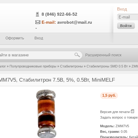
Вход
8 (846) 922-66-52
E-mail:
avrobot@mail.ru
-
Оформить
Вход
Расширенный поиск
алог
»
Полупроводниковые приборы
»
Стабилитроны
»
Стабилитроны SMD 0.5 Вт
»
ZMM
MM7V5, Стабилитрон 7.5В, 5%, 0.5Вт, MiniMELF
1,5 руб.
Версия для печати
Задать вопрос о товар
Модель:
ZMM7V5
Вес, грамм:
0.05
Производитель:
Китай