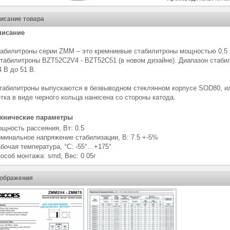
исание товара
писание
абилитроны серии ZMM – это кремниевые стабилитроны мощностью 0,5 
стабилитроны BZT52C2V4 - BZT52C51 (в новом дизайне). Диапазон стаби
4 В до 51 В.
абилитроны выпускаются в безвыводном стеклянном корпусе SOD80, или
тка в виде черного кольца нанесена со стороны катода.
хнические параметры
щность рассеяния, Вт: 0.5
минальное напряжение стабилизации, В: 7.5
+-5%
бочая температура, °С: -55°…+175°
особ монтажа: smd, Вес: 0.05г
ображения