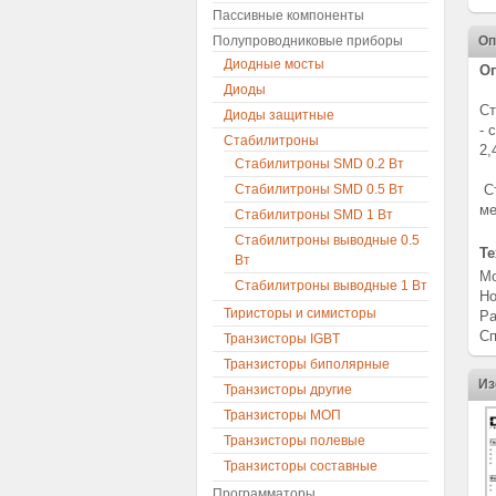
Пассивные компоненты
Полупроводниковые приборы
Оп
Диодные мосты
О
Диоды
Ст
Диоды защитные
- 
Стабилитроны
2,
Стабилитроны SMD 0.2 Вт
Стабилитроны SMD 0.5 Вт
Ст
ме
Стабилитроны SMD 1 Вт
Стабилитроны выводные 0.5
Те
Вт
Мо
Стабилитроны выводные 1 Вт
Но
Тиристоры и симисторы
Ра
Сп
Транзисторы IGBT
Транзисторы биполярные
Из
Транзисторы другие
Транзисторы МОП
Транзисторы полевые
Транзисторы составные
Программаторы