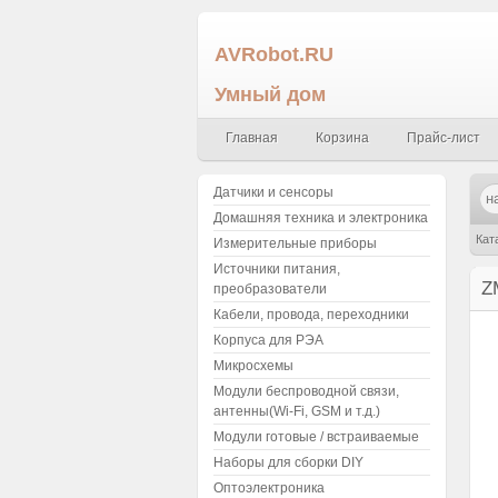
AVRobot.RU
Умный дом
Главная
Корзина
Прайс-лист
Датчики и сенсоры
Домашняя техника и электроника
Кат
Измерительные приборы
Источники питания,
Z
преобразователи
Кабели, провода, переходники
Корпуса для РЭА
Микросхемы
Модули беспроводной связи,
антенны(Wi-Fi, GSM и т.д.)
Модули готовые / встраиваемые
Наборы для сборки DIY
Оптоэлектроника