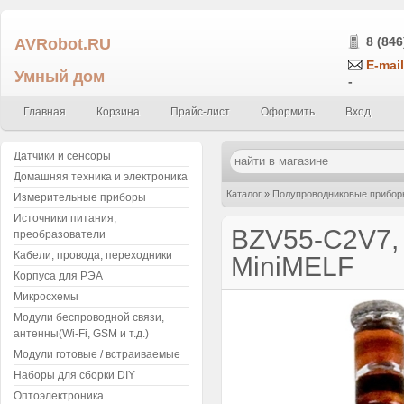
AVRobot.RU
8 (846
E-mail
Умный дом
-
Главная
Корзина
Прайс-лист
Оформить
Вход
Датчики и сенсоры
Домашняя техника и электроника
Каталог
»
Полупроводниковые прибор
Измерительные приборы
Источники питания,
BZV55-C2V7, 
преобразователи
Кабели, провода, переходники
MiniMELF
Корпуса для РЭА
Микросхемы
Модули беспроводной связи,
антенны(Wi-Fi, GSM и т.д.)
Модули готовые / встраиваемые
Наборы для сборки DIY
Оптоэлектроника