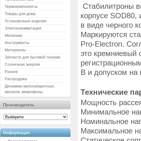
Стабилитроны в
Термокомпоненты
корпусе SOD80, и
Товары для дома
Установочные изделия
в виде черного к
Электрокоммутация
Маркируются ста
Механика
Pro-Electron. Со
Инструменты
Материалы
это кремниевый 
Запчасти для бытовой техники
регистрационным
Солнечная энергия
В и допуском на
Разное
Распродажа
Динамики малогабаритные,
Технические п
капсюли, микрофоны
Мощность рассеян
Производитель
Минимальное нап
Номинальное нап
Максимальное на
Информация
Статическое сопр