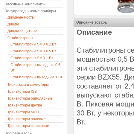
Пассивные компоненты
Полупроводниковые приборы
Диодные мосты
Описание товара
Диоды
Описание
Диоды защитные
Стабилитроны
Стабилитроны SMD 0.2 Вт
Стабилитроны се
Стабилитроны SMD 0.5 Вт
мощностью 0,5 В
Стабилитроны SMD 1 Вт
Стабилитроны выводные 0.5
эти стабилитрон
Вт
серии BZX55. Ди
Стабилитроны выводные 1 Вт
составляет от 2,
Тиристоры и симисторы
Транзисторы IGBT
выпускают стаби
Транзисторы биполярные
В. Пиковая мощн
Транзисторы другие
30 Вт, у некото
Транзисторы МОП
Транзисторы полевые
Вт.
Транзисторы составные
Программаторы