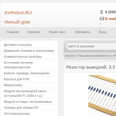
AVRobot.RU
8 (846
E-mail
Умный дом
-
Главная
Корзина
Прайс-лист
Оформить
Вход
Датчики и сенсоры
Домашняя техника и электроника
Каталог
»
Пассивные компоненты
»
Р
Измерительные приборы
Источники питания,
кОм
»
Резистор выводной, 3.3 кОм ±5%
Резистор выводной, 3.3 
преобразователи
Кабели, провода, переходники
Корпуса для РЭА
Микросхемы
Модули беспроводной связи,
антенны(Wi-Fi, GSM и т.д.)
Модули готовые / встраиваемые
Наборы для сборки DIY
Оптоэлектроника