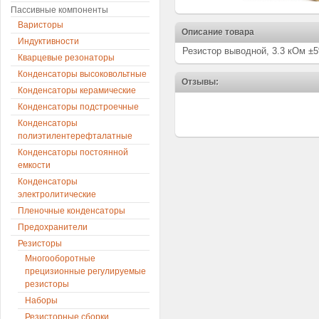
Пассивные компоненты
Варисторы
Описание товара
Индуктивности
Резистор выводной, 3.3 кОм ±5
Кварцевые резонаторы
Конденсаторы высоковольтные
Отзывы:
Конденсаторы керамические
Конденсаторы подстроечные
Конденсаторы
полиэтилентерефталатные
Конденсаторы постоянной
емкости
Конденсаторы
электролитические
Пленочные конденсаторы
Предохранители
Резисторы
Многооборотные
прецизионные регулируемые
резисторы
Наборы
Резисторные сборки