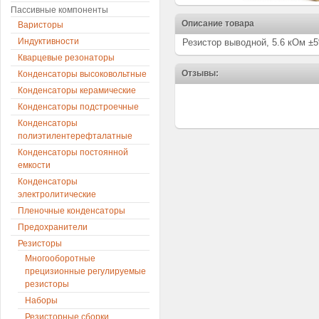
Пассивные компоненты
Описание товара
Варисторы
Индуктивности
Резистор выводной, 5.6 кОм ±5
Кварцевые резонаторы
Отзывы:
Конденсаторы высоковольтные
Конденсаторы керамические
Конденсаторы подстроечные
Конденсаторы
полиэтилентерефталатные
Конденсаторы постоянной
емкости
Конденсаторы
электролитические
Пленочные конденсаторы
Предохранители
Резисторы
Многооборотные
прецизионные регулируемые
резисторы
Наборы
Резисторные сборки