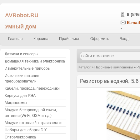
AVRobot.RU
8 (846
E-mail
Умный дом
-
Главная
Корзина
Прайс-лист
Оформить
Вход
Датчики и сенсоры
Домашняя техника и электроника
Каталог
»
Пассивные компоненты
»
Р
Измерительные приборы
Источники питания,
кОм
»
Резистор выводной, 5.6 кОм ±5%
Резистор выводной, 5.6 
преобразователи
Кабели, провода, переходники
Корпуса для РЭА
Микросхемы
Модули беспроводной связи,
антенны(Wi-Fi, GSM и т.д.)
Модули готовые / встраиваемые
Наборы для сборки DIY
Оптоэлектроника