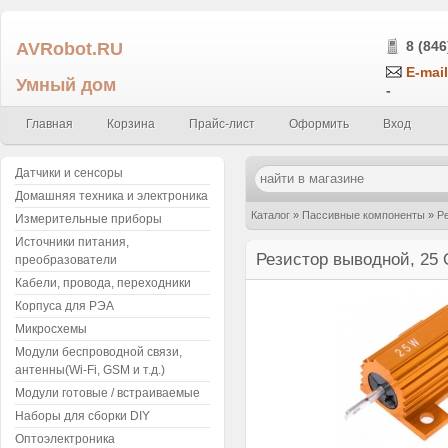
AVRobot.RU
8 (846
E-mail
Умный дом
-
Главная
Корзина
Прайс-лист
Оформить
Вход
Датчики и сенсоры
Домашняя техника и электроника
Каталог
»
Пассивные компоненты
»
Р
Измерительные приборы
Источники питания,
корпус, АН25, 5%
Резистор выводной, 25
преобразователи
Кабели, провода, переходники
Корпуса для РЭА
Микросхемы
Модули беспроводной связи,
антенны(Wi-Fi, GSM и т.д.)
Модули готовые / встраиваемые
Наборы для сборки DIY
Оптоэлектроника