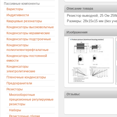
Пассивные компоненты
Описание товара
Варисторы
Индуктивности
Резистор выводной, 25 Ом 25W
Размеры: 28х15х15 мм (без уче
Кварцевые резонаторы
Конденсаторы высоковольтные
Изображения
Конденсаторы керамические
Конденсаторы подстроечные
Конденсаторы
полиэтилентерефталатные
Конденсаторы постоянной
емкости
Конденсаторы
электролитические
Пленочные конденсаторы
Предохранители
Резисторы
Отзывы:
Многооборотные
прецизионные регулируемые
резисторы
Наборы
Резисторные сборки