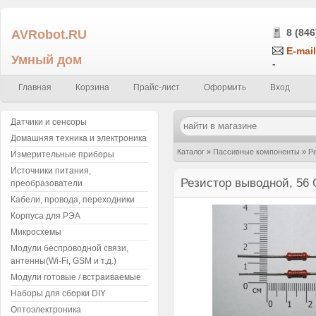
AVRobot.RU
8 (846
E-mail
Умный дом
-
Главная
Корзина
Прайс-лист
Оформить
Вход
Датчики и сенсоры
Домашняя техника и электроника
Каталог
»
Пассивные компоненты
»
Р
Измерительные приборы
Источники питания,
Резистор выводной, 56 
преобразователи
Кабели, провода, переходники
Корпуса для РЭА
Микросхемы
Модули беспроводной связи,
антенны(Wi-Fi, GSM и т.д.)
Модули готовые / встраиваемые
Наборы для сборки DIY
Оптоэлектроника