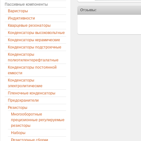
Пассивные компоненты
Отзывы:
Варисторы
Индуктивности
Кварцевые резонаторы
Конденсаторы высоковольтные
Конденсаторы керамические
Конденсаторы подстроечные
Конденсаторы
полиэтилентерефталатные
Конденсаторы постоянной
емкости
Конденсаторы
электролитические
Пленочные конденсаторы
Предохранители
Резисторы
Многооборотные
прецизионные регулируемые
резисторы
Наборы
Резисторные сборки