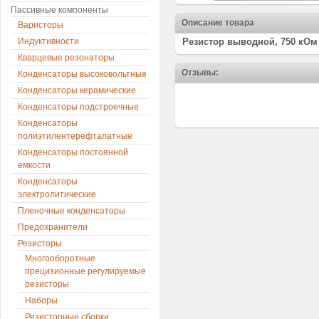
Пассивные компоненты
Описание товара
Варисторы
Индуктивности
Резистор выводной, 750 кОм 
Кварцевые резонаторы
Отзывы:
Конденсаторы высоковольтные
Конденсаторы керамические
Конденсаторы подстроечные
Конденсаторы
полиэтилентерефталатные
Конденсаторы постоянной
емкости
Конденсаторы
электролитические
Пленочные конденсаторы
Предохранители
Резисторы
Многооборотные
прецизионные регулируемые
резисторы
Наборы
Резисторные сборки