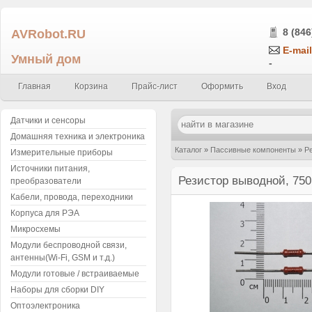
AVRobot.RU
8 (846
E-mail
Умный дом
-
Главная
Корзина
Прайс-лист
Оформить
Вход
Датчики и сенсоры
Домашняя техника и электроника
Каталог
»
Пассивные компоненты
»
Р
Измерительные приборы
Источники питания,
Резистор выводной, 750
преобразователи
Кабели, провода, переходники
Корпуса для РЭА
Микросхемы
Модули беспроводной связи,
антенны(Wi-Fi, GSM и т.д.)
Модули готовые / встраиваемые
Наборы для сборки DIY
Оптоэлектроника