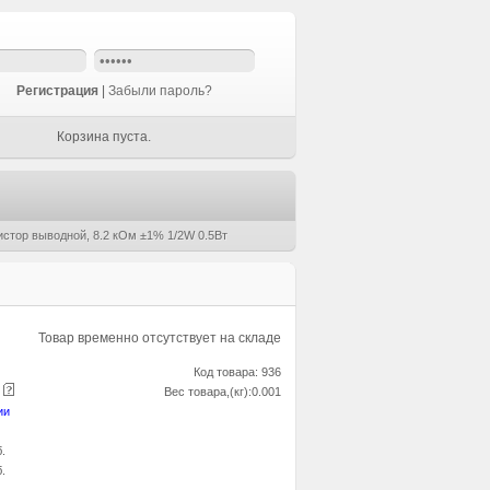
Регистрация
|
Забыли пароль?
Корзина пуста.
истор выводной, 8.2 кОм ±1% 1/2W 0.5Вт
Товар временно отсутствует на складе
Код товара: 936
е
Вес товара,(кг):0.001
ии
б.
б.