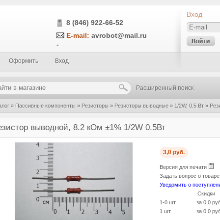
Вход
8 (846) 922-66-52
E-mail:
avrobot@mail.ru
-
Оформить
Вход
Расширенный поиск
алог
»
Пассивные компоненты
»
Резисторы
»
Резисторы выводные
»
1/2W, 0.5 Вт
»
Рез
езистор выводной, 8.2 кОм ±1% 1/2W 0.5Вт
3,0 руб.
Версия для печати
Задать вопрос о товар
Уведомить о поступлен
Скидки
1-0 шт.
за 0,0 ру
1 шт.
за 0,0 ру