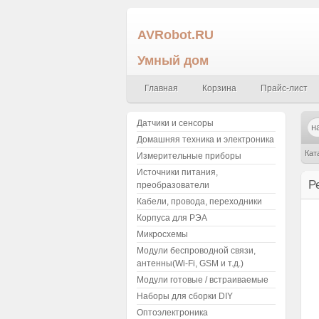
AVRobot.RU
Умный дом
Главная
Корзина
Прайс-лист
Датчики и сенсоры
Домашняя техника и электроника
Кат
Измерительные приборы
Источники питания,
Р
преобразователи
Кабели, провода, переходники
Корпуса для РЭА
Микросхемы
Модули беспроводной связи,
антенны(Wi-Fi, GSM и т.д.)
Модули готовые / встраиваемые
Наборы для сборки DIY
Оптоэлектроника