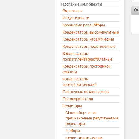
Пассивные компоненты
От
Варисторы
Индуктивности
Кварцевые резонаторы
Конденсаторы высоковольтные
Конденсаторы керамические
Конденсаторы подстроечные
Конденсаторы
полиэтилентерефталатные
Конденсаторы постоянной
емкости
Конденсаторы
электролитические
Пленочные конденсаторы
Предохранители
Резисторы
Многооборотные
прецизионные регулируемые
резисторы
Наборы
Резисторные сборки