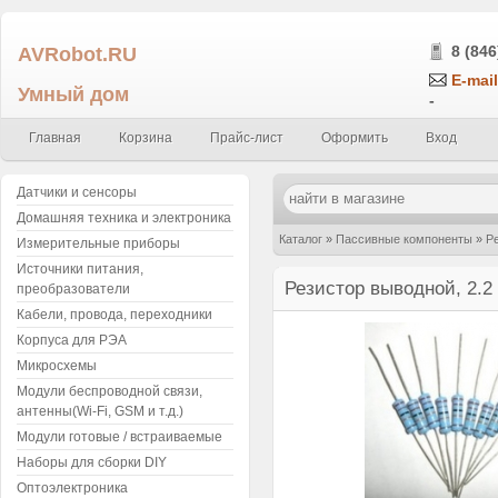
AVRobot.RU
8 (846
E-mail
Умный дом
-
Главная
Корзина
Прайс-лист
Оформить
Вход
Датчики и сенсоры
Домашняя техника и электроника
Каталог
»
Пассивные компоненты
»
Р
Измерительные приборы
Источники питания,
2W 2Вт
Резистор выводной, 2.2
преобразователи
Кабели, провода, переходники
Корпуса для РЭА
Микросхемы
Модули беспроводной связи,
антенны(Wi-Fi, GSM и т.д.)
Модули готовые / встраиваемые
Наборы для сборки DIY
Оптоэлектроника